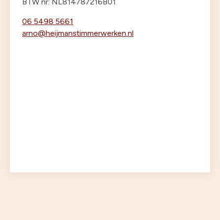
BTW nr: NL814787216B01
06 5498 5661
arno@heijmanstimmerwerken.nl