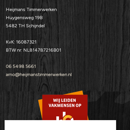
Heijmans Timmerwerken
Huygensweg 19B
5482 TH Schijndel
KvK: 16087321
BTW nr: NL814787216B01
06 5498 5661
arno@heijmanstimmerwerken.nl